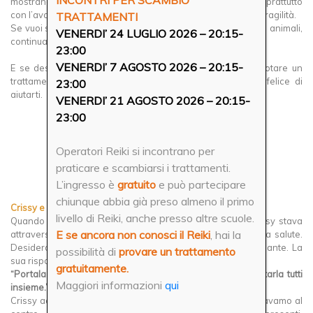
INCONTRI PER SCAMBIO
mostrano un evidente apprezzamento per i trattamenti, soprattutto
con l’avanzare dell’età o in momenti di particolare stress o fragilità.
TRATTAMENTI
Se vuoi scoprire come il Reiki può aiutare il benessere degli animali,
VENERDI’ 24 LUGLIO 2026 – 20:15-
continua a leggere i racconti qui sotto.
23:00
VENERDI’ 7 AGOSTO 2026 – 20:15-
E se desideri una consulenza personalizzata o vuoi prenotare un
trattamento a distanza per il tuo animale, scrivimi: sarò felice di
23:00
aiutarti.
VENERDI’ 21 AGOSTO 2026 – 20:15-
23:00
Operatori Reiki si incontrano per
349.4281797
praticare e scambiarsi i trattamenti.
info@lalbadelreiki.it
L’ingresso è
gratuito
e può partecipare
chiunque abbia già preso almeno il primo
Crissy e il potere del Reiki
livello di Reiki, anche presso altre scuole.
Quando mi sono avvicinata al Reiki, la mia cagnolina Crissy stava
E se ancora non conosci il Reiki
, hai la
attraversando uno dei suoi tanti momenti delicati legati alla salute.
Desideravo tanto aiutarla e chiesi consiglio al mio insegnante. La
possibilità di
provare un trattamento
sua risposta fu semplice, ma preziosa:
gratuitamente.
“Portala con te alle serate di scambio Reiki. Potremo trattarla tutti
Maggiori informazioni
qui
insieme.”
Crissy accolse l’idea con entusiasmo. Ogni volta che arrivavamo al