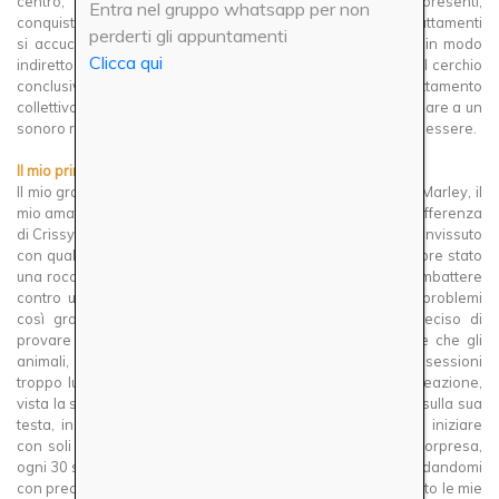
centro, si prendeva il suo tempo per salutare tutti i presenti,
Entra nel gruppo whatsapp per non
conquistandosi il ruolo di mascotte del gruppo. Durante i trattamenti
perderti gli appuntamenti
si accucciava tranquilla sotto i lettini, assorbendo il Reiki in modo
Clicca qui
indiretto. Ma il momento magico arrivava alla fine, durante il cerchio
conclusivo: mentre univamo le nostre energie in un trattamento
collettivo, Crissy si posizionava al centro… e si lasciava andare a un
sonoro russare, segno del suo profondo rilassamento e benessere.
Il mio primo maestro Reiki: Marley
Il mio grande insegnante di Reiki agli animali, però, è stato Marley, il
mio amato cane arrivato subito dopo la morte di Crissy. A differenza
di Crissy, che ha vissuto una vita piena di acciacchi ma ha convissuto
con qualcosa di grave solo per pochi giorni, Marley è sempre stato
una roccia, ma ha passato l’ultimo anno della sua vita a combattere
contro un tumore alla testa. Non avevo esperienza con problemi
così gravi e quando era ormai anziano e malato ho deciso di
provare a trattarlo. Ero piena di dubbi: avevo sentito dire che gli
animali, essendo molto sensibili, potevano infastidirsi con sessioni
troppo lunghe e non sapevo come sarebbe stata la sua reazione,
vista la sua malattia. Con timidezza, ho appoggiato le mani sulla sua
testa, in corrispondenza del settimo chakra, pensando di iniziare
con soli 30 secondi per ogni posizione. Con mia grande sorpresa,
ogni 30 secondi Marley si spostava da solo, lentamente, guidandomi
con precisione: ha posizionato prima il suo sesto chakra sotto le mie