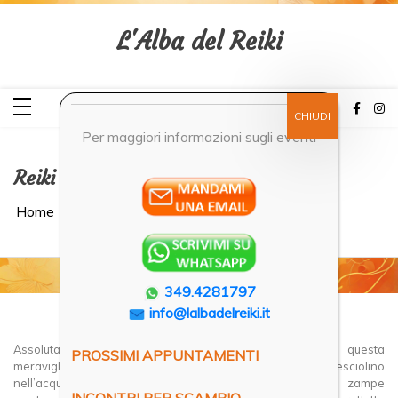
Skip
to
content
L'Alba del Reiki
Per maggiori informazioni sugli eventi
Reiki agli animali
Home
349.4281797
info@lalbadelreiki.it
Il Reiki è adatto agli animali?
Assolutamente sì! Gli animali amano ricevere Reiki, e questa
PROSSIMI APPUNTAMENTI
meravigliosa pratica può essere offerta a tutti, dal pesciolino
nell’acquario al cavallo. Molti amici a quattro (o due) zampe