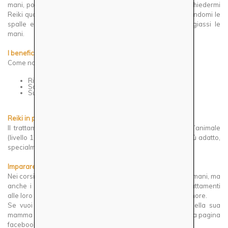
mani, poi il quinto, e così via. Con il tempo ha imparato a chiedermi
Reiki quando lo voleva: veniva accanto a me, si sedeva dandomi le
spalle e mi spingeva la schiena, aspettando che appoggiassi le
mani.
I benefici del Reiki per gli animali
Come noi, gli animali traggono grande beneficio dal Reiki:
Rilassamento profondo
Sollievo dal dolore
Supporto durante malattie, incidenti o ferite
Reiki in presenza o a distanza?
Il trattamento può essere offerto a contatto diretto con l’animale
(livello 1), ma il Reiki a distanza (livello 2) spesso si rivela più adatto,
specialmente con animali timidi o in situazioni complesse.
Imparare a trattare gli animali con Reiki
Nei corsi di Reiki impareremo non solo a trattare gli esseri umani, ma
anche i nostri amici animali. Scoprirai come adattare i trattamenti
alle loro esigenze e regalare loro equilibrio, benessere e amore.
Se vuoi conoscere la storia del paperotto Lazzaro e della sua
mamma Maria Antonietta, leggi i post a loro dedicati sulla mia pagina
facebook:
Lazzaro
e
Maria Antonietta