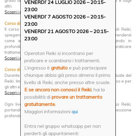
grado di effettuare trattamenti di primo livello su te stesso e sugli
VENERDI’ 24 LUGLIO 2026 – 20:15-
altri.
23:00
Scopri i dettagli e il programma del corso di primo livello
VENERDI’ 7 AGOSTO 2026 – 20:15-
Corso di secondo livello
23:00
Il corso di secondo livello ti introdurrà ai primi tre simboli Reiki,
VENERDI’ 21 AGOSTO 2026 – 20:15-
spiegandone l’utilizzo e il motivo della loro efficacia. Apprenderai
23:00
come effettuare trattamenti di Secondo Livello, lavorando in
profondità sulla sfera emotiva. Inoltre, imparerai a praticare
trattamenti a distanza.
Operatori Reiki si incontrano per
Scopri i dettagli e il programma del corso di secondo livello
praticare e scambiarsi i trattamenti.
L’ingresso è
gratuito
e può partecipare
Corso di terzo livello
chiunque abbia già preso almeno il primo
Durante il corso di terzo livello approfondirai l’aspetto spirituale del
Reiki. Imparerai a effettuare trattamenti spirituali per te stesso e per
livello di Reiki, anche presso altre scuole.
gli altri e apprenderai la tecnica dell’allineamento Reiki.
E se ancora non conosci il Reiki
, hai la
Scopri i dettagli e il programma del corso di terzo livello
possibilità di
provare un trattamento
gratuitamente.
Ogni livello rappresenta un passo avanti nel tuo percorso Reiki,
portandoti sempre più vicino a un equilibrio e a una connessione
Maggiori informazioni
qui
profonda con te stesso e il mondo che ti circonda.
Entra nel gruppo whatsapp per non
perderti gli appuntamenti