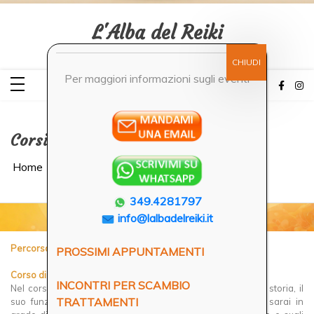
Skip
to
content
L'Alba del Reiki
Per maggiori informazioni sugli eventi
Corsi e attività
Home
349.4281797
info@lalbadelreiki.it
Percorso di formazione Reiki
PROSSIMI APPUNTAMENTI
Corso di primo livello
INCONTRI PER SCAMBIO
Nel corso di primo livello scoprirai le basi del Reiki: la sua storia, il
TRATTAMENTI
suo funzionamento e i principi fondamentali. Al termine, sarai in